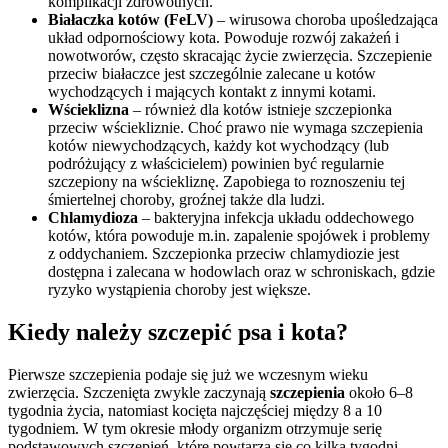
komplikacji zdrowotnych.
Białaczka kotów (FeLV)
– wirusowa choroba upośledzająca
układ odpornościowy kota. Powoduje rozwój zakażeń i
nowotworów, często skracając życie zwierzęcia. Szczepienie
przeciw białaczce jest szczególnie zalecane u kotów
wychodzących i mających kontakt z innymi kotami.
Wścieklizna
– również dla kotów istnieje szczepionka
przeciw wściekliznie. Choć prawo nie wymaga szczepienia
kotów niewychodzących, każdy kot wychodzący (lub
podróżujący z właścicielem) powinien być regularnie
szczepiony na wściekliznę. Zapobiega to roznoszeniu tej
śmiertelnej choroby, groźnej także dla ludzi.
Chlamydioza
– bakteryjna infekcja układu oddechowego
kotów, która powoduje m.in. zapalenie spojówek i problemy
z oddychaniem. Szczepionka przeciw chlamydiozie jest
dostępna i zalecana w hodowlach oraz w schroniskach, gdzie
ryzyko wystąpienia choroby jest większe.
Kiedy należy szczepić psa i kota?
Pierwsze szczepienia podaje się już we wczesnym wieku
zwierzęcia. Szczenięta zwykle zaczynają
szczepienia
około 6–8
tygodnia życia, natomiast kocięta najczęściej między 8 a 10
tygodniem. W tym okresie młody organizm otrzymuje serię
podstawowych szczepień, które powtarza się co kilka tygodni