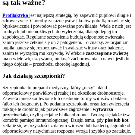
są tak ważne?
Profilaktyka
jest najlepszą strategią, by zapewnić pupilowi długie i
zdrowe życie. Choroby zakaźne psów i kotów potrafią rozwijać się
błyskawicznie i powodować poważne powikłania. Wiele z nich jest
trudnych lub niemożliwych do wyleczenia, dlatego lepiej im
zapobiegać. Regularne szczepienia budują odporność zwierzaka
zanim jeszcze zetknie się on z patogenem. To znaczy, że organizm
pupila nauczy się rozpoznawać i zwalczać wirusy oraz bakterie,
zanim te wyrządzą mu krzywdę. W efekcie
zaszczepione zwierzę
ma o wiele większą szansę uniknąć zachorowania, a nawet jeśli do
niego dojdzie – przechodzi chorobę łagodniej.
Jak działają szczepionki?
Szczepionka to preparat medyczny, który „uczy” układ
odpornościowy prawidłowej reakcji na określone drobnoustroje.
Zawiera unieszkodliwione lub osłabione formy wirusów i bakterii
(albo ich fragmenty). Po podaniu szczepionki organizm zwierzęcia
traktuje te drobinki jak prawdziwe zagrożenie i
wytwarza
przeciwciała
, czyli specjalne białka obronne. Tworzą się także tzw.
komórki pamięci immunologicznej. Dzięki temu, gdy
pies lub kot
zetknie się w przyszłości z danym wirusem lub bakterią, jego układ
odpornościowy natychmiast rozpozna wroga i szybko go zaatakuje.