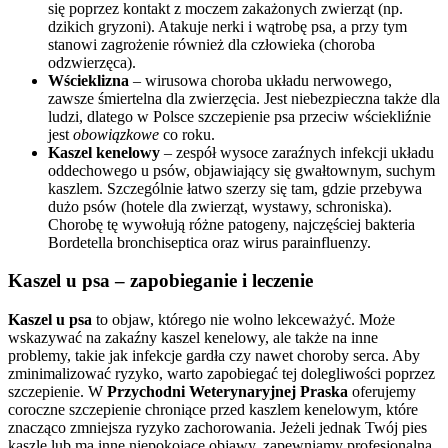
się poprzez kontakt z moczem zakażonych zwierząt (np.
dzikich gryzoni). Atakuje nerki i wątrobę psa, a przy tym
stanowi zagrożenie również dla człowieka (choroba
odzwierzęca).
Wścieklizna
– wirusowa choroba układu nerwowego,
zawsze śmiertelna dla zwierzęcia. Jest niebezpieczna także dla
ludzi, dlatego w Polsce szczepienie psa przeciw wściekliźnie
jest
obowiązkowe
co roku.
Kaszel kenelowy
– zespół wysoce zaraźnych infekcji układu
oddechowego u psów, objawiający się gwałtownym, suchym
kaszlem. Szczególnie łatwo szerzy się tam, gdzie przebywa
dużo psów (hotele dla zwierząt, wystawy, schroniska).
Chorobę tę wywołują różne patogeny, najczęściej bakteria
Bordetella bronchiseptica oraz wirus parainfluenzy.
Kaszel u psa – zapobieganie i leczenie
Kaszel u psa
to objaw, którego nie wolno lekceważyć. Może
wskazywać na zakaźny kaszel kenelowy, ale także na inne
problemy, takie jak infekcje gardła czy nawet choroby serca. Aby
zminimalizować ryzyko, warto zapobiegać tej dolegliwości poprzez
szczepienie. W
Przychodni Weterynaryjnej Praska
oferujemy
coroczne szczepienie chroniące przed kaszlem kenelowym, które
znacząco zmniejsza ryzyko zachorowania. Jeżeli jednak Twój pies
kaszle lub ma inne niepokojące objawy, zapewniamy profesjonalną