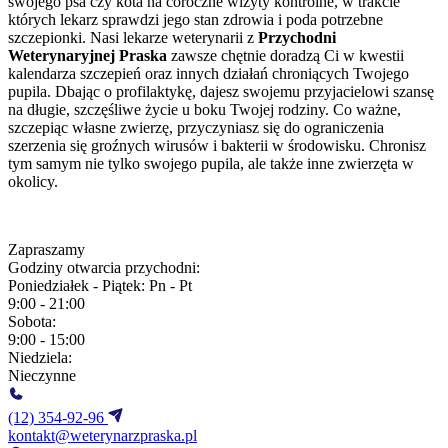
swojego psa czy kota na coroczne wizyty kontrolne, w trakcie
których lekarz sprawdzi jego stan zdrowia i poda potrzebne
szczepionki. Nasi lekarze weterynarii z
Przychodni
Weterynaryjnej Praska
zawsze chętnie doradzą Ci w kwestii
kalendarza szczepień oraz innych działań chroniących Twojego
pupila. Dbając o profilaktykę, dajesz swojemu przyjacielowi szansę
na długie, szczęśliwe życie u boku Twojej rodziny. Co ważne,
szczepiąc własne zwierzę, przyczyniasz się do ograniczenia
szerzenia się groźnych wirusów i bakterii w środowisku. Chronisz
tym samym nie tylko swojego pupila, ale także inne zwierzęta w
okolicy.
Zapraszamy
Godziny otwarcia przychodni:
Poniedziałek - Piątek:
Pn - Pt
9:00 - 21:00
Sobota:
9:00 - 15:00
Niedziela:
Nieczynne
(12) 354-92-96
kontakt@weterynarzpraska.pl