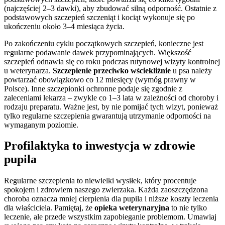
(najczęściej 2–3 dawki), aby zbudować silną odporność. Ostatnie z
podstawowych szczepień szczeniąt i kociąt wykonuje się po
ukończeniu około 3–4 miesiąca życia.
Po zakończeniu cyklu początkowych szczepień, konieczne jest
regularne podawanie dawek przypominających. Większość
szczepień odnawia się co roku podczas rutynowej wizyty kontrolnej
u weterynarza.
Szczepienie przeciwko wściekliźnie
u psa należy
powtarzać obowiązkowo co 12 miesięcy (wymóg prawny w
Polsce). Inne szczepionki ochronne podaje się zgodnie z
zaleceniami lekarza – zwykle co 1–3 lata w zależności od choroby i
rodzaju preparatu. Ważne jest, by nie pomijać tych wizyt, ponieważ
tylko regularne szczepienia gwarantują utrzymanie odporności na
wymaganym poziomie.
Profilaktyka to inwestycja w zdrowie
pupila
Regularne szczepienia to niewielki wysiłek, który procentuje
spokojem i zdrowiem naszego zwierzaka. Każda zaoszczędzona
choroba oznacza mniej cierpienia dla pupila i niższe koszty leczenia
dla właściciela. Pamiętaj, że
opieka weterynaryjna
to nie tylko
leczenie, ale przede wszystkim zapobieganie problemom. Umawiaj