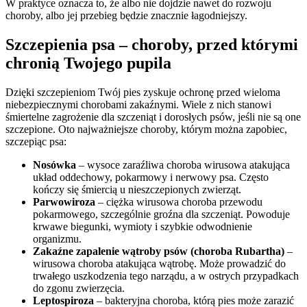
W praktyce oznacza to, że albo nie dojdzie nawet do rozwoju
choroby, albo jej przebieg będzie znacznie łagodniejszy.
Szczepienia psa – choroby, przed którymi
chronią Twojego pupila
Dzięki szczepieniom Twój pies zyskuje ochronę przed wieloma
niebezpiecznymi chorobami zakaźnymi. Wiele z nich stanowi
śmiertelne zagrożenie dla szczeniąt i dorosłych psów, jeśli nie są one
szczepione. Oto najważniejsze choroby, którym można zapobiec,
szczepiąc psa:
Nosówka
– wysoce zaraźliwa choroba wirusowa atakująca
układ oddechowy, pokarmowy i nerwowy psa. Często
kończy się śmiercią u nieszczepionych zwierząt.
Parwowiroza
– ciężka wirusowa choroba przewodu
pokarmowego, szczególnie groźna dla szczeniąt. Powoduje
krwawe biegunki, wymioty i szybkie odwodnienie
organizmu.
Zakaźne zapalenie wątroby psów (choroba Rubartha)
–
wirusowa choroba atakująca wątrobę. Może prowadzić do
trwałego uszkodzenia tego narządu, a w ostrych przypadkach
do zgonu zwierzęcia.
Leptospiroza
– bakteryjna choroba, którą pies może zarazić