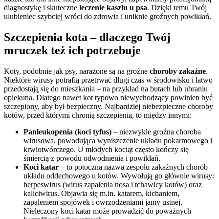
diagnostykę i skuteczne
leczenie kaszlu u psa
. Dzięki temu Twój
ulubieniec szybciej wróci do zdrowia i uniknie groźnych powikłań.
Szczepienia kota – dlaczego Twój
mruczek też ich potrzebuje
Koty, podobnie jak psy, narażone są na groźne
choroby zakaźne
.
Niektóre wirusy potrafią przetrwać długi czas w środowisku i łatwo
przedostają się do mieszkania – na przykład na butach lub ubraniu
opiekuna. Dlatego nawet kot typowo niewychodzący powinien być
szczepiony, aby był bezpieczny. Najbardziej niebezpieczne choroby
kotów, przed którymi chronią szczepienia, to między innymi:
Panleukopenia (koci tyfus)
– niezwykle groźna choroba
wirusowa, powodująca wyniszczenie układu pokarmowego i
krwiotwórczego. U młodych kociąt często kończy się
śmiercią z powodu odwodnienia i powikłań.
Koci katar
– to potoczna nazwa zespołu zakaźnych chorób
układu oddechowego u kotów. Wywołują go głównie wirusy:
herpeswirus (wirus zapalenia nosa i tchawicy kotów) oraz
kaliciwirus. Objawia się m.in. katarem, kichaniem,
zapaleniem spojówek i owrzodzeniami jamy ustnej.
Nieleczony koci katar może prowadzić do poważnych