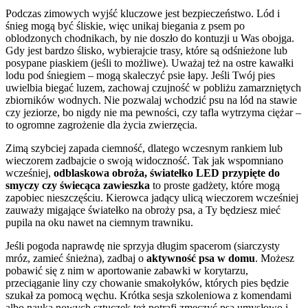
Podczas zimowych wyjść kluczowe jest bezpieczeństwo. Lód i
śnieg mogą być śliskie, więc unikaj biegania z psem po
oblodzonych chodnikach, by nie doszło do kontuzji u Was obojga.
Gdy jest bardzo ślisko, wybierajcie trasy, które są odśnieżone lub
posypane piaskiem (jeśli to możliwe). Uważaj też na ostre kawałki
lodu pod śniegiem – mogą skaleczyć psie łapy. Jeśli Twój pies
uwielbia biegać luzem, zachowaj czujność w pobliżu zamarzniętych
zbiorników wodnych. Nie pozwalaj wchodzić psu na lód na stawie
czy jeziorze, bo nigdy nie ma pewności, czy tafla wytrzyma ciężar –
to ogromne zagrożenie dla życia zwierzęcia.
Zimą szybciej zapada ciemność, dlatego wczesnym rankiem lub
wieczorem zadbajcie o swoją widoczność. Tak jak wspomniano
wcześniej,
odblaskowa obroża, światełko LED przypięte do
smyczy czy świecąca zawieszka
to proste gadżety, które mogą
zapobiec nieszczęściu. Kierowca jadący ulicą wieczorem wcześniej
zauważy migające światełko na obroży psa, a Ty będziesz mieć
pupila na oku nawet na ciemnym trawniku.
Jeśli pogoda naprawdę nie sprzyja długim spacerom (siarczysty
mróz, zamieć śnieżna), zadbaj o
aktywność psa w domu
. Możesz
pobawić się z nim w aportowanie zabawki w korytarzu,
przeciąganie liny czy chowanie smakołyków, których pies będzie
szukał za pomocą węchu. Krótka sesja szkoleniowa z komendami
albo nauka nowych sztuczek też potrafi zmęczyć psa umysłowo i