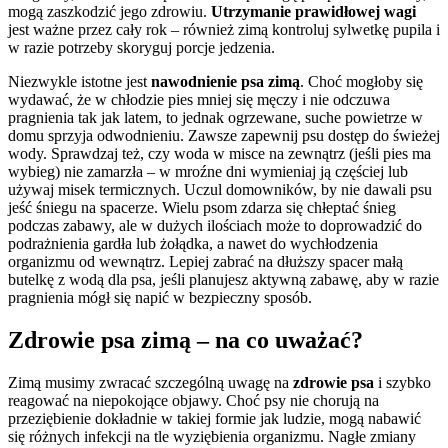
mogą zaszkodzić jego zdrowiu.
Utrzymanie prawidłowej wagi
jest ważne przez cały rok – również zimą kontroluj sylwetkę pupila i
w razie potrzeby skoryguj porcje jedzenia.
Niezwykle istotne jest
nawodnienie psa zimą
. Choć mogłoby się
wydawać, że w chłodzie pies mniej się męczy i nie odczuwa
pragnienia tak jak latem, to jednak ogrzewane, suche powietrze w
domu sprzyja odwodnieniu. Zawsze zapewnij psu dostęp do świeżej
wody. Sprawdzaj też, czy woda w misce na zewnątrz (jeśli pies ma
wybieg) nie zamarzła – w mroźne dni wymieniaj ją częściej lub
używaj misek termicznych. Uczul domowników, by nie dawali psu
jeść śniegu na spacerze. Wielu psom zdarza się chłeptać śnieg
podczas zabawy, ale w dużych ilościach może to doprowadzić do
podrażnienia gardła lub żołądka, a nawet do wychłodzenia
organizmu od wewnątrz. Lepiej zabrać na dłuższy spacer małą
butelkę z wodą dla psa, jeśli planujesz aktywną zabawę, aby w razie
pragnienia mógł się napić w bezpieczny sposób.
Zdrowie psa zimą – na co uważać?
Zimą musimy zwracać szczególną uwagę na
zdrowie psa
i szybko
reagować na niepokojące objawy. Choć psy nie chorują na
przeziębienie dokładnie w takiej formie jak ludzie, mogą nabawić
się różnych infekcji na tle wyziębienia organizmu. Nagłe zmiany