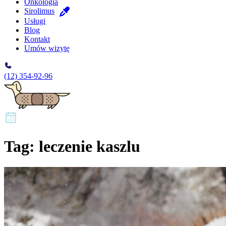
Onkologia
Sirolimus
Usługi
Blog
Kontakt
Umów wizytę
(12) 354-92-96
Tag:
leczenie kaszlu