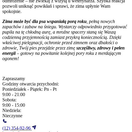
odmrożenie – nie zwlekaj z wizytą u weterynarza. Szybka reakcja
pozwoli uniknąć powikłań i sprawi, że zima upłynie Wam
spokojnie.
Zima może być dla psa wspaniałą porą roku
, pełną nowych
zapachów i zabaw na śniegu. Wystarczy odpowiednio przygotować
pupila na tę chłodną aurę, a mroźne spacery staną się Waszą
codzienną przyjemnością zamiast przykrą koniecznością. Dzięki
właściwej pielęgnacji, ochronie przed zimnem oraz dbałości o
zdrowie, Twój pies przejdzie przez zimę
szczęśliwy, zdrowy i pełen
energii
– gotowy na powitanie kolejnej pory roku z merdającym
ogonem!
Zapraszamy
Godziny otwarcia przychodni:
Poniedziałek - Piątek:
Pn - Pt
9:00 - 21:00
Sobota:
9:00 - 15:00
Niedziela:
Nieczynne
(12) 354-92-96