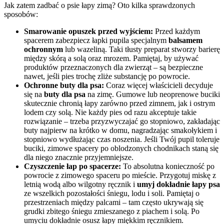
Jak zatem zadbać o psie łapy zimą? Oto kilka sprawdzonych
sposobów:
Smarowanie opuszek przed wyjściem:
Przed każdym
spacerem zabezpiecz łapki pupila specjalnym
balsamem
ochronnym
lub wazeliną. Taki tłusty preparat stworzy barierę
między skórą a solą oraz mrozem. Pamiętaj, by używać
produktów przeznaczonych dla zwierząt – są bezpieczne
nawet, jeśli pies trochę zliże substancję po powrocie.
Ochronne buty dla psa:
Coraz więcej właścicieli decyduje
się na
buty dla psa
na zimę. Gumowe lub neoprenowe buciki
skutecznie chronią łapy zarówno przed zimnem, jak i ostrym
lodem czy solą. Nie każdy pies od razu akceptuje takie
rozwiązanie – trzeba przyzwyczajać go stopniowo, zakładając
buty najpierw na krótko w domu, nagradzając smakołykiem i
stopniowo wydłużając czas noszenia. Jeśli Twój pupil toleruje
buciki, zimowe spacery po oblodzonych chodnikach staną się
dla niego znacznie przyjemniejsze.
Czyszczenie łap po spacerze:
To absolutna konieczność po
powrocie z zimowego spaceru po mieście. Przygotuj miskę z
letnią wodą albo wilgotny ręcznik i
umyj dokładnie łapy psa
ze wszelkich pozostałości śniegu, lodu i soli. Pamiętaj o
przestrzeniach między palcami – tam często ukrywają się
grudki zbitego śniegu zmieszanego z piachem i solą. Po
umyciu dokładnie osusz łapy miękkim ręcznikiem.