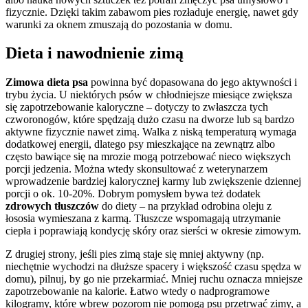
fizycznie. Dzięki takim zabawom pies rozładuje energię, nawet gdy
warunki za oknem zmuszają do pozostania w domu.
Dieta i nawodnienie zimą
Zimowa dieta psa
powinna być dopasowana do jego aktywności i
trybu życia. U niektórych psów w chłodniejsze miesiące zwiększa
się zapotrzebowanie kaloryczne – dotyczy to zwłaszcza tych
czworonogów, które spędzają dużo czasu na dworze lub są bardzo
aktywne fizycznie nawet zimą. Walka z niską temperaturą wymaga
dodatkowej energii, dlatego psy mieszkające na zewnątrz albo
często bawiące się na mrozie mogą potrzebować nieco większych
porcji jedzenia. Można wtedy skonsultować z weterynarzem
wprowadzenie bardziej kalorycznej karmy lub zwiększenie dziennej
porcji o ok. 10-20%. Dobrym pomysłem bywa też dodatek
zdrowych tłuszczów
do diety – na przykład odrobina oleju z
łososia wymieszana z karmą. Tłuszcze wspomagają utrzymanie
ciepła i poprawiają kondycję skóry oraz sierści w okresie zimowym.
Z drugiej strony, jeśli pies zimą staje się mniej aktywny (np.
niechętnie wychodzi na dłuższe spacery i większość czasu spędza w
domu), pilnuj, by go nie przekarmiać. Mniej ruchu oznacza mniejsze
zapotrzebowanie na kalorie. Łatwo wtedy o nadprogramowe
kilogramy, które wbrew pozorom nie pomogą psu przetrwać zimy, a