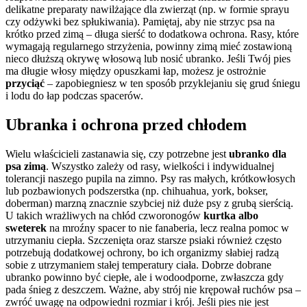
delikatne preparaty nawilżające dla zwierząt (np. w formie sprayu
czy odżywki bez spłukiwania). Pamiętaj, aby nie strzyc psa na
krótko przed zimą – długa sierść to dodatkowa ochrona. Rasy, które
wymagają regularnego strzyżenia, powinny zimą mieć zostawioną
nieco dłuższą okrywę włosową lub nosić ubranko. Jeśli Twój pies
ma długie włosy między opuszkami łap, możesz je ostrożnie
przyciąć
– zapobiegniesz w ten sposób przyklejaniu się grud śniegu
i lodu do łap podczas spacerów.
Ubranka i ochrona przed chłodem
Wielu właścicieli zastanawia się, czy potrzebne jest
ubranko dla
psa zimą
. Wszystko zależy od rasy, wielkości i indywidualnej
tolerancji naszego pupila na zimno. Psy ras małych, krótkowłosych
lub pozbawionych podszerstka (np. chihuahua, york, bokser,
doberman) marzną znacznie szybciej niż duże psy z grubą sierścią.
U takich wrażliwych na chłód czworonogów
kurtka albo
sweterek
na mroźny spacer to nie fanaberia, lecz realna pomoc w
utrzymaniu ciepła. Szczenięta oraz starsze psiaki również często
potrzebują dodatkowej ochrony, bo ich organizmy słabiej radzą
sobie z utrzymaniem stałej temperatury ciała. Dobrze dobrane
ubranko powinno być ciepłe, ale i wodoodporne, zwłaszcza gdy
pada śnieg z deszczem. Ważne, aby strój nie krępował ruchów psa –
zwróć uwagę na odpowiedni rozmiar i krój. Jeśli pies nie jest