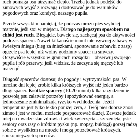
ruch pomaga psu utrzymać ciepło. Trzeba jednak podejść do
zimowych wyjść z rozwagą i dostosować je do warunków
pogodowych oraz kondycji naszego pupila.
Przede wszystkim pamiętaj, że podczas mrozu pies szybciej
marznie, jeśli stoi w miejscu. Dlatego
najlepszym sposobem na
chłód jest ruch
. Biegajcie, bawcie się, zachęcaj psa do aktywności
podczas spaceru. Nawet kilkanaście minut intensywnej zabawy w
świeżym śniegu (bieg za śnieżkami, aportowanie zabawki z zasp)
ogrzeje psa lepiej niż wolny godzinny spacer na smyczy.
Oczywiście wszystko w granicach rozsądku – obserwuj swojego
pupila i rób przerwy, jeśli widzisz, że zaczyna się męczyć lub
marznąć.
Długość spacerów dostosuj do pogody i wytrzymałości psa. W
mroźne dni lepiej zrobić kilka krótszych wyjść niż jeden bardzo
długi spacer.
Krótkie spacery
(10-20 minut) kilka razy dziennie
pozwolą psu załatwić potrzeby i spożytkować energię, a
jednocześnie zminimalizują ryzyko wychłodzenia. Jeżeli
temperatura jest tylko lekko poniżej zera, a Twój pies dobrze znosi
zimno i jest w ruchu, możecie pospacerować dłużej. Zawsze jednak
miej na uwadze stan zdrowia i wiek zwierzęcia – szczenięta, psie
seniory oraz rasy o krótkim pysku (np. mopsy, buldogi) gorzej radzą
sobie z wysiłkiem na mrozie i mogą potrzebować krótszych,
spokojniejszych spacerów.