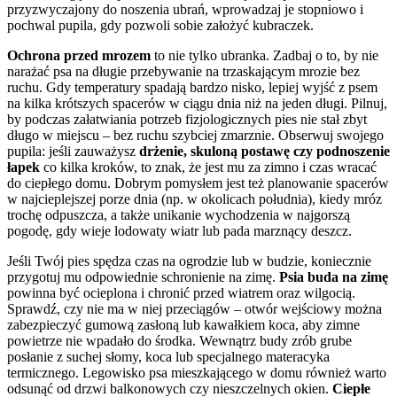
przyzwyczajony do noszenia ubrań, wprowadzaj je stopniowo i
pochwal pupila, gdy pozwoli sobie założyć kubraczek.
Ochrona przed mrozem
to nie tylko ubranka. Zadbaj o to, by nie
narażać psa na długie przebywanie na trzaskającym mrozie bez
ruchu. Gdy temperatury spadają bardzo nisko, lepiej wyjść z psem
na kilka krótszych spacerów w ciągu dnia niż na jeden długi. Pilnuj,
by podczas załatwiania potrzeb fizjologicznych pies nie stał zbyt
długo w miejscu – bez ruchu szybciej zmarznie. Obserwuj swojego
pupila: jeśli zauważysz
drżenie, skuloną postawę czy podnoszenie
łapek
co kilka kroków, to znak, że jest mu za zimno i czas wracać
do ciepłego domu. Dobrym pomysłem jest też planowanie spacerów
w najcieplejszej porze dnia (np. w okolicach południa), kiedy mróz
trochę odpuszcza, a także unikanie wychodzenia w najgorszą
pogodę, gdy wieje lodowaty wiatr lub pada marznący deszcz.
Jeśli Twój pies spędza czas na ogrodzie lub w budzie, koniecznie
przygotuj mu odpowiednie schronienie na zimę.
Psia buda na zimę
powinna być ocieplona i chronić przed wiatrem oraz wilgocią.
Sprawdź, czy nie ma w niej przeciągów – otwór wejściowy można
zabezpieczyć gumową zasłoną lub kawałkiem koca, aby zimne
powietrze nie wpadało do środka. Wewnątrz budy zrób grube
posłanie z suchej słomy, koca lub specjalnego materacyka
termicznego. Legowisko psa mieszkającego w domu również warto
odsunąć od drzwi balkonowych czy nieszczelnych okien.
Ciepłe