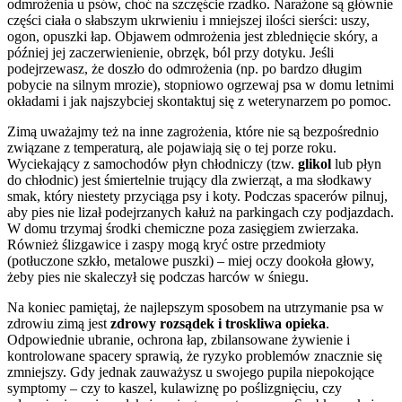
odmrożenia u psów, choć na szczęście rzadko. Narażone są głównie
części ciała o słabszym ukrwieniu i mniejszej ilości sierści: uszy,
ogon, opuszki łap. Objawem odmrożenia jest zblednięcie skóry, a
później jej zaczerwienienie, obrzęk, ból przy dotyku. Jeśli
podejrzewasz, że doszło do odmrożenia (np. po bardzo długim
pobycie na silnym mrozie), stopniowo ogrzewaj psa w domu letnimi
okładami i jak najszybciej skontaktuj się z weterynarzem po pomoc.
Zimą uważajmy też na inne zagrożenia, które nie są bezpośrednio
związane z temperaturą, ale pojawiają się o tej porze roku.
Wyciekający z samochodów płyn chłodniczy (tzw.
glikol
lub płyn
do chłodnic) jest śmiertelnie trujący dla zwierząt, a ma słodkawy
smak, który niestety przyciąga psy i koty. Podczas spacerów pilnuj,
aby pies nie lizał podejrzanych kałuż na parkingach czy podjazdach.
W domu trzymaj środki chemiczne poza zasięgiem zwierzaka.
Również ślizgawice i zaspy mogą kryć ostre przedmioty
(potłuczone szkło, metalowe puszki) – miej oczy dookoła głowy,
żeby pies nie skaleczył się podczas harców w śniegu.
Na koniec pamiętaj, że najlepszym sposobem na utrzymanie psa w
zdrowiu zimą jest
zdrowy rozsądek i troskliwa opieka
.
Odpowiednie ubranie, ochrona łap, zbilansowane żywienie i
kontrolowane spacery sprawią, że ryzyko problemów znacznie się
zmniejszy. Gdy jednak zauważysz u swojego pupila niepokojące
symptomy – czy to kaszel, kulawiznę po poślizgnięciu, czy