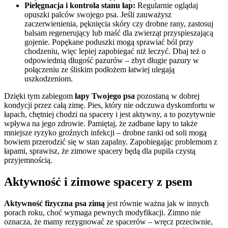
Pielęgnacja i kontrola stanu łap:
Regularnie oglądaj
opuszki palców swojego psa. Jeśli zauważysz
zaczerwienienia, pęknięcia skóry czy drobne rany, zastosuj
balsam regenerujący lub maść dla zwierząt przyspieszającą
gojenie. Popękane poduszki mogą sprawiać ból przy
chodzeniu, więc lepiej zapobiegać niż leczyć. Dbaj też o
odpowiednią długość pazurów – zbyt długie pazury w
połączeniu ze śliskim podłożem łatwiej ulegają
uszkodzeniom.
Dzięki tym zabiegom
łapy Twojego psa
pozostaną w dobrej
kondycji przez całą zimę. Pies, który nie odczuwa dyskomfortu w
łapach, chętniej chodzi na spacery i jest aktywny, a to pozytywnie
wpływa na jego zdrowie. Pamiętaj, że zadbane łapy to także
mniejsze ryzyko groźnych infekcji – drobne ranki od soli mogą
bowiem przerodzić się w stan zapalny. Zapobiegając problemom z
łapami, sprawisz, że zimowe spacery będą dla pupila czystą
przyjemnością.
Aktywność i zimowe spacery z psem
Aktywność fizyczna psa zimą
jest równie ważna jak w innych
porach roku, choć wymaga pewnych modyfikacji. Zimno nie
oznacza, że mamy rezygnować ze spacerów – wręcz przeciwnie,