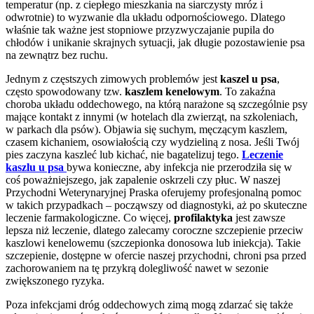
temperatur (np. z ciepłego mieszkania na siarczysty mróz i
odwrotnie) to wyzwanie dla układu odpornościowego. Dlatego
właśnie tak ważne jest stopniowe przyzwyczajanie pupila do
chłodów i unikanie skrajnych sytuacji, jak długie pozostawienie psa
na zewnątrz bez ruchu.
Jednym z częstszych zimowych problemów jest
kaszel u psa
,
często spowodowany tzw.
kaszlem kenelowym
. To zakaźna
choroba układu oddechowego, na którą narażone są szczególnie psy
mające kontakt z innymi (w hotelach dla zwierząt, na szkoleniach,
w parkach dla psów). Objawia się suchym, męczącym kaszlem,
czasem kichaniem, osowiałością czy wydzieliną z nosa. Jeśli Twój
pies zaczyna kaszleć lub kichać, nie bagatelizuj tego.
Leczenie
kaszlu u psa
bywa konieczne, aby infekcja nie przerodziła się w
coś poważniejszego, jak zapalenie oskrzeli czy płuc. W naszej
Przychodni Weterynaryjnej Praska oferujemy profesjonalną pomoc
w takich przypadkach – począwszy od diagnostyki, aż po skuteczne
leczenie farmakologiczne. Co więcej,
profilaktyka
jest zawsze
lepsza niż leczenie, dlatego zalecamy coroczne szczepienie przeciw
kaszlowi kenelowemu (szczepionka donosowa lub iniekcja). Takie
szczepienie, dostępne w ofercie naszej przychodni, chroni psa przed
zachorowaniem na tę przykrą dolegliwość nawet w sezonie
zwiększonego ryzyka.
Poza infekcjami dróg oddechowych zimą mogą zdarzać się także