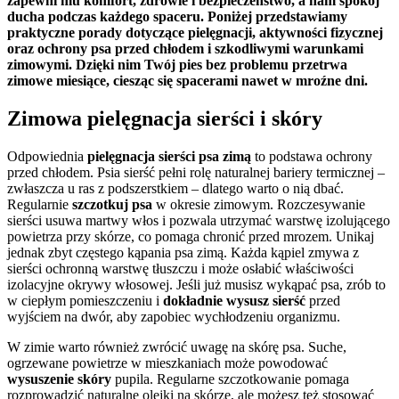
zapewni mu komfort, zdrowie i bezpieczeństwo, a nam spokój
ducha podczas każdego spaceru. Poniżej przedstawiamy
praktyczne porady dotyczące pielęgnacji, aktywności fizycznej
oraz ochrony psa przed chłodem i szkodliwymi warunkami
zimowymi. Dzięki nim Twój pies bez problemu przetrwa
zimowe miesiące, ciesząc się spacerami nawet w mroźne dni.
Zimowa pielęgnacja sierści i skóry
Odpowiednia
pielęgnacja sierści psa zimą
to podstawa ochrony
przed chłodem. Psia sierść pełni rolę naturalnej bariery termicznej –
zwłaszcza u ras z podszerstkiem – dlatego warto o nią dbać.
Regularnie
szczotkuj psa
w okresie zimowym. Rozczesywanie
sierści usuwa martwy włos i pozwala utrzymać warstwę izolującego
powietrza przy skórze, co pomaga chronić przed mrozem. Unikaj
jednak zbyt częstego kąpania psa zimą. Każda kąpiel zmywa z
sierści ochronną warstwę tłuszczu i może osłabić właściwości
izolacyjne okrywy włosowej. Jeśli już musisz wykąpać psa, zrób to
w ciepłym pomieszczeniu i
dokładnie wysusz sierść
przed
wyjściem na dwór, aby zapobiec wychłodzeniu organizmu.
W zimie warto również zwrócić uwagę na skórę psa. Suche,
ogrzewane powietrze w mieszkaniach może powodować
wysuszenie skóry
pupila. Regularne szczotkowanie pomaga
rozprowadzić naturalne olejki na skórze, ale możesz też stosować