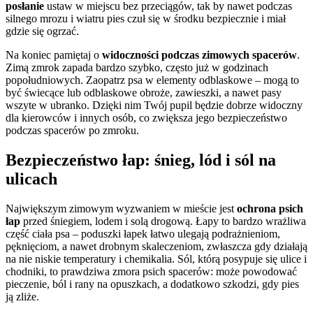
posłanie
ustaw w miejscu bez przeciągów, tak by nawet podczas
silnego mrozu i wiatru pies czuł się w środku bezpiecznie i miał
gdzie się ogrzać.
Na koniec pamiętaj o
widoczności podczas zimowych spacerów
.
Zimą zmrok zapada bardzo szybko, często już w godzinach
popołudniowych. Zaopatrz psa w elementy odblaskowe – mogą to
być świecące lub odblaskowe obroże, zawieszki, a nawet pasy
wszyte w ubranko. Dzięki nim Twój pupil będzie dobrze widoczny
dla kierowców i innych osób, co zwiększa jego bezpieczeństwo
podczas spacerów po zmroku.
Bezpieczeństwo łap: śnieg, lód i sól na
ulicach
Największym zimowym wyzwaniem w mieście jest
ochrona psich
łap
przed śniegiem, lodem i solą drogową. Łapy to bardzo wrażliwa
część ciała psa – poduszki łapek łatwo ulegają podrażnieniom,
pęknięciom, a nawet drobnym skaleczeniom, zwłaszcza gdy działają
na nie niskie temperatury i chemikalia. Sól, którą posypuje się ulice i
chodniki, to prawdziwa zmora psich spacerów: może powodować
pieczenie, ból i rany na opuszkach, a dodatkowo szkodzi, gdy pies
ją zliże.