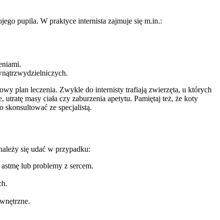
ego pupila. W praktyce internista zajmuje się m.in.:
eniami.
wnątrzwydzielniczych.
y plan leczenia. Zwykle do internisty trafiają zwierzęta, u których
tratę masy ciała czy zaburzenia apetytu. Pamiętaj też, że koty
 skonsultować ze specjalistą.
 należy się udać w przypadku:
astmę lub problemy z sercem.
ch.
ewnętrzne.