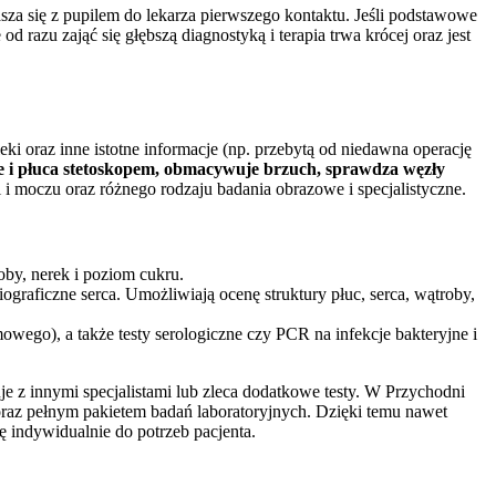
sza się z pupilem do lekarza pierwszego kontaktu. Jeśli podstawowe
od razu zająć się głębszą diagnostyką i terapia trwa krócej oraz jest
i oraz inne istotne informacje (np. przebytą od niedawna operację
ce i płuca stetoskopem, obmacywuje brzuch, sprawdza węzły
i i moczu oraz różnego rodzaju badania obrazowe i specjalistyczne.
oby, nerek i poziom cukru.
graficzne serca. Umożliwiają ocenę struktury płuc, serca, wątroby,
wego), a także testy serologiczne czy PCR na infekcje bakteryjne i
je z innymi specjalistami lub zleca dodatkowe testy. W Przychodni
az pełnym pakietem badań laboratoryjnych. Dzięki temu nawet
ę indywidualnie do potrzeb pacjenta.