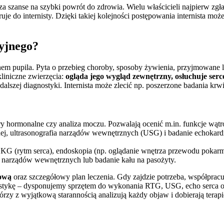
 szanse na szybki powrót do zdrowia. Wielu właścicieli najpierw zgła
je do internisty. Dzięki takiej kolejności postępowania internista może 
ryjnego?
m pupila. Pyta o przebieg choroby, sposoby żywienia, przyjmowane lek
liniczne zwierzęcia:
ogląda jego wygląd zewnętrzny, osłuchuje ser
 dalszej diagnostyki. Internista może zlecić np. poszerzone badania krw
y hormonalne czy analiza moczu. Pozwalają ocenić m.in. funkcje wątr
ej, ultrasonografia narządów wewnętrznych (USG) i badanie echokardio
EKG (rytm serca), endoskopia (np. oglądanie wnętrza przewodu pokarmo
ą narządów wewnętrznych lub badanie kału na pasożyty.
cową
oraz szczegółowy plan leczenia. Gdy zajdzie potrzeba, współpracu
stykę – dysponujemy sprzętem do wykonania RTG, USG, echo serca or
rzy z wyjątkową starannością analizują każdy objaw i dobierają terapi