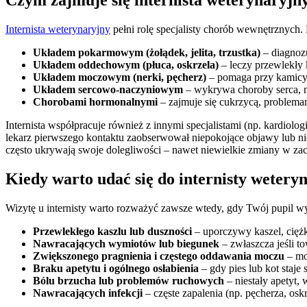
Czym zajmuje się internista weterynaryjn
Internista weterynaryjny
pełni rolę specjalisty chorób wewnętrznych.
Układem pokarmowym (żołądek, jelita, trzustka)
– diagnozu
Układem oddechowym (płuca, oskrzela)
– leczy przewlekły k
Układem moczowym (nerki, pęcherz)
– pomaga przy kamicy 
Układem sercowo-naczyniowym
– wykrywa choroby serca, ni
Chorobami hormonalnymi
– zajmuje się cukrzycą, problema
Internista współpracuje również z innymi specjalistami (np. kardiol
lekarz pierwszego kontaktu zaobserwował niepokojące objawy lub nie
często ukrywają swoje dolegliwości – nawet niewielkie zmiany w zac
Kiedy warto udać się do internisty wetery
Wizytę u internisty warto rozważyć zawsze wtedy, gdy Twój pupil 
Przewlekłego kaszlu lub duszności
– uporczywy kaszel, cięż
Nawracających wymiotów lub biegunek
– zwłaszcza jeśli t
Zwiększonego pragnienia i częstego oddawania moczu
– mo
Braku apetytu i ogólnego osłabienia
– gdy pies lub kot staje s
Bólu brzucha lub problemów ruchowych
– niestały apetyt,
Nawracających infekcji
– częste zapalenia (np. pęcherza, osk