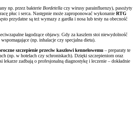
any np. przez bakterie
Bordetella
czy wirusy parainfluenzy), pasożyty
ć pracę płuc i serca. Następnie może zaproponować wykonanie
RTG
sto przydatne są też wymazy z gardła i nosa lub testy na obecność
rzeciwzapalne łagodzące objawy. Gdy za kaszlem stoi niewydolność
e wspomagające (np. inhalacje czy specjalna dieta).
oroczne szczepienie przeciw kaszlowi kennelowemu
– preparaty te
ch (np. w hotelach czy schroniskach). Dzięki szczepieniom oraz
 lekarze zadbają o profesjonalną diagnostykę i leczenie – dokładnie