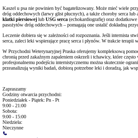
Kaszel u psa nie powinien być bagatelizowany. Może mieć wiele prz
dróg oddechowych (larwy glist płucnych), a także choroby serca lub 
klatki piersiowej
lub
USG serca
(echokardiografię) oraz dodatkowe 
pasożytów dróg oddechowych – pomagają one ustalić dokładną przyc
Leczenie dobiera się w zależności od rozpoznania. Jeśli internista st
serca, zaleci leki wspierające pracę serca i płynów. W trakcie terapi
W Przychodni Weterynaryjnej Praska oferujemy kompleksową pomoc p
chronią przed zakaźnym zapaleniem oskrzeli i tchawicy, które częst
profesjonalnemu podejściu internistycznemu można skutecznie ogranicz
przeanalizują wyniki badań, dobiorą potrzebne leki i doradzą, jak w
Zapraszamy
Godziny otwarcia przychodni:
Poniedziałek - Piątek:
Pn - Pt
9:00 - 21:00
Sobota:
9:00 - 15:00
Niedziela:
Nieczynne