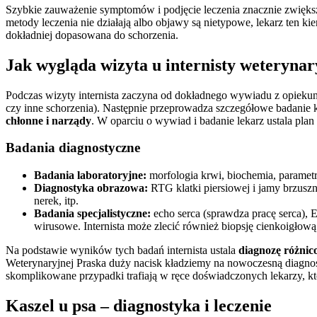
Szybkie zauważenie symptomów i podjęcie leczenia znacznie zwiększa
metody leczenia nie działają albo objawy są nietypowe, lekarz ten kieru
dokładniej dopasowana do schorzenia.
Jak wygląda wizyta u internisty weteryna
Podczas wizyty internista zaczyna od dokładnego wywiadu z opiekune
czy inne schorzenia). Następnie przeprowadza szczegółowe badanie k
chłonne i narządy
. W oparciu o wywiad i badanie lekarz ustala plan
Badania diagnostyczne
Badania laboratoryjne:
morfologia krwi, biochemia, parametr
Diagnostyka obrazowa:
RTG klatki piersiowej i jamy brzuszn
nerek, itp.
Badania specjalistyczne:
echo serca (sprawdza pracę serca), 
wirusowe. Internista może zlecić również biopsję cienkoigłow
Na podstawie wyników tych badań internista ustala
diagnozę różni
Weterynaryjnej Praska duży nacisk kładziemy na nowoczesną diagno
skomplikowane przypadki trafiają w ręce doświadczonych lekarzy, któ
Kaszel u psa – diagnostyka i leczenie