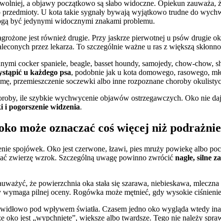
wolniej, a objawy początkowo są słabo widoczne. Opiekun zauważa, że 
 o przedmioty. U kota takie sygnały bywają wyjątkowo trudne do wych
mogą być jedynymi widocznymi znakami problemu.
agrożone jest również drugie. Przy jaskrze pierwotnej u psów drugie 
zaleconych przez lekarza. To szczególnie ważne u ras z większą skłonn
nymi cocker spaniele, beagle, basset houndy, samojedy, chow-chow, shih
stąpić u każdego psa
, podobnie jak u kota domowego, rasowego, mło
ćmę, przemieszczenie soczewki albo inne rozpoznane choroby okulisty
choroby, ile szybkie wychwycenie objawów ostrzegawczych. Oko nie da
i i pogorszenie widzenia
.
ko może oznaczać coś więcej niż podrażnie
lenie spojówek. Oko jest czerwone, łzawi, pies mruży powiekę albo poci
wać zwierzę wzrok. Szczególną uwagę powinno zwrócić
nagłe, silne 
uważyć, że powierzchnia oka stała się szarawa, niebieskawa, mleczna 
y wymaga pilnej oceny. Rogówka może mętnieć, gdy wysokie ciśnienie
prawidłowo pod wpływem światła. Czasem jedno oko wygląda wtedy ina
e oko jest „wypchnięte”, większe albo twardsze. Tego nie należy spra