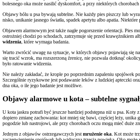
bolesnego oka może nasilić dyskomfort, a przy niektórych chorobach
Objawy bólu u psa bywają subtelne. Nie każdy pies piszczy lub wyraź
nisko, unikanie jasnego światła, spadek apetytu albo apatia. Niektóre
Objawem alarmowym jest także nagłe pogorszenie orientacji. Pies m
ostrożniej chodzi po schodach, zatrzymuje się przed krawężnikiem al
widzenia
, które wymaga badania.
Warto zwrócić uwagę na sytuacje, w których objawy pojawiają się nag
się tracić wzrok, ma rozszerzoną źrenicę, nie pozwala dotknąć okoli
było ratowanie widzenia.
Nie należy zakładać, że krople po poprzednim zapaleniu spojówek p
Szczególnie ryzykowne jest podawanie leków z ludzkiej apteczki oraz
dna oka, o ile jego badanie jest możliwe.
Objawy alarmowe u kota – subtelne sygnał
U kota jaskra potrafi być jeszcze bardziej podstępna niż u psa. Kot
dopiero zmianę zachowania: kot mniej się bawi, częściej leży, unika
pogodzie lub nastrojowi, ale przy chorobach oczu mogą mieć duże zn
Jednym z objawów ostrzegawczych jest
mrużenie oka
. Kot może tr
zaczerwienienie spojówek lub widoczna trzecia powieka. Oko może wyg