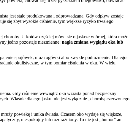
użyć powieki, chować się, trzeć pyszczkiem o legowisko, odwracać
ista jest stale produkowana i odprowadzana. Gdy odpływ zostaje
uje się zbyt wysokie ciśnienie, tym większe ryzyko trwałego
ej choroby. U kotów częściej mówi się o jaskrze wtórnej, która może
yny jedno pozostaje niezmienne:
nagła zmiana wyglądu oka lub
palenie spojówek, uraz rogówki albo zwykłe podrażnienie. Dlatego
adanie okulistyczne, w tym pomiar ciśnienia w oku. W wielu
śnienia. Gdy ciśnienie wewnątrz oka wzrasta ponad bezpieczny
ych. Właśnie dlatego jaskra nie jest wyłącznie „chorobą czerwonego
, mruży powiekę i unika światła. Czasem oko wydaje się większe,
apatyczny, niespokojny lub rozdrażniony. To nie jest „humor” ani