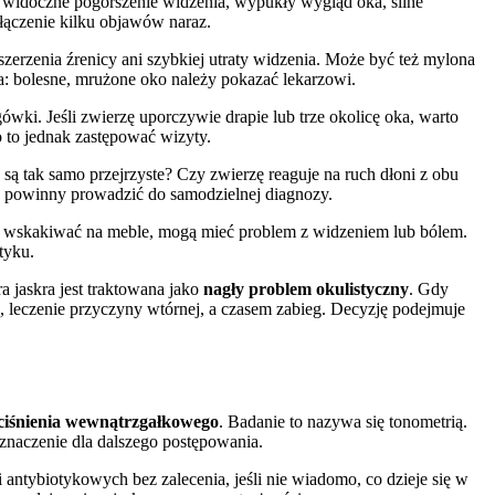
, widoczne pogorszenie widzenia, wypukły wygląd oka, silne
ołączenie kilku objawów naraz.
zerzenia źrenicy ani szybkiej utraty widzenia. Może być też mylona
a: bolesne, mrużone oko należy pokazać lekarzowi.
wki. Jeśli zwierzę uporczywie drapie lub trze okolicę oka, warto
o to jednak zastępować wizyty.
 są tak samo przejrzyste? Czy zwierzę reaguje na ruch dłoni z obu
e powinny prowadzić do samodzielnej diagnozy.
aje wskakiwać na meble, mogą mieć problem z widzeniem lub bólem.
tyku.
a jaskra jest traktowana jako
nagły problem okulistyczny
. Gdy
ą, leczenie przyczyny wtórnej, a czasem zabieg. Decyzję podejmuje
ciśnienia wewnątrzgałkowego
. Badanie to nazywa się tonometrią.
znaczenie dla dalszego postępowania.
ntybiotykowych bez zalecenia, jeśli nie wiadomo, co dzieje się w