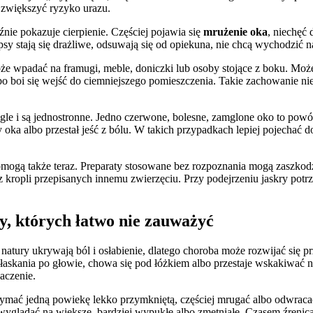
 zwiększyć ryzyko urazu.
nie pokazuje cierpienie. Częściej pojawia się
mrużenie oka
, niechęć
 psy stają się drażliwe, odsuwają się od opiekuna, nie chcą wychodzić 
oże wpadać na framugi, meble, doniczki lub osoby stojące z boku. Mo
bo boi się wejść do ciemniejszego pomieszczenia. Takie zachowanie ni
le i są jednostronne. Jedno czerwone, bolesne, zamglone oko to powód 
cy oka albo przestał jeść z bólu. W takich przypadkach lepiej pojechać
omogą także teraz. Preparaty stosowane bez rozpoznania mogą zaszkod
 kropli przepisanych innemu zwierzęciu. Przy podejrzeniu jaskry potrz
y, których łatwo nie zauważyć
y z natury ukrywają ból i osłabienie, dlatego choroba może rozwijać s
 głaskania po głowie, chowa się pod łóżkiem albo przestaje wskakiwać 
aczenie.
zymać jedną powiekę lekko przymkniętą, częściej mrugać albo odwracać
lądać na większe, bardziej wypukłe albo zmętniałe. Czasem źrenica je