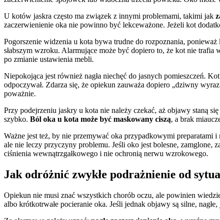
U kotów jaskra często ma związek z innymi problemami, takimi jak
z
zaczerwienienie oka nie powinno być lekceważone. Jeżeli kot dodatkow
Pogorszenie widzenia u kota bywa trudne do rozpoznania, ponieważ 
słabszym wzroku. Alarmujące może być dopiero to, że kot nie trafia 
po zmianie ustawienia mebli.
Niepokojąca jest również nagła niechęć do jasnych pomieszczeń. Kot
odpoczywał. Zdarza się, że opiekun zauważa dopiero „dziwny wyraz o
poważnie.
Przy podejrzeniu jaskry u kota nie należy czekać, aż objawy staną si
szybko.
Ból oka u kota może być maskowany ciszą
, a brak miaucz
Ważne jest też, by nie przemywać oka przypadkowymi preparatami i ni
ale nie leczy przyczyny problemu. Jeśli oko jest bolesne, zamglone
ciśnienia wewnątrzgałkowego i nie ochronią nerwu wzrokowego.
Jak odróżnić zwykłe podrażnienie od sytua
Opiekun nie musi znać wszystkich chorób oczu, ale powinien wiedzi
albo krótkotrwałe pocieranie oka. Jeśli jednak objawy są silne, nagłe