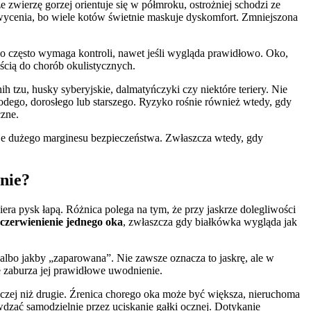
zwierzę gorzej orientuje się w półmroku, ostrożniej schodzi ze
wycenia, bo wiele kotów świetnie maskuje dyskomfort. Zmniejszona
oko często wymaga kontroli, nawet jeśli wygląda prawidłowo. Oko,
ością do chorób okulistycznych.
 tzu, husky syberyjskie, dalmatyńczyki czy niektóre teriery. Nie
dego, dorosłego lub starszego. Ryzyko rośnie również wtedy, gdy
czne.
je dużego marginesu bezpieczeństwa. Zwłaszcza wtedy, gdy
nie?
era pysk łapą. Różnica polega na tym, że przy jaskrze dolegliwości
zaczerwienienie jednego oka
, zwłaszcza gdy białkówka wygląda jak
albo jakby „zaparowana”. Nie zawsze oznacza to jaskrę, ale w
 zaburza jej prawidłowe uwodnienie.
czej niż drugie. Źrenica chorego oka może być większa, nieruchoma
wdzać samodzielnie przez uciskanie gałki ocznej. Dotykanie