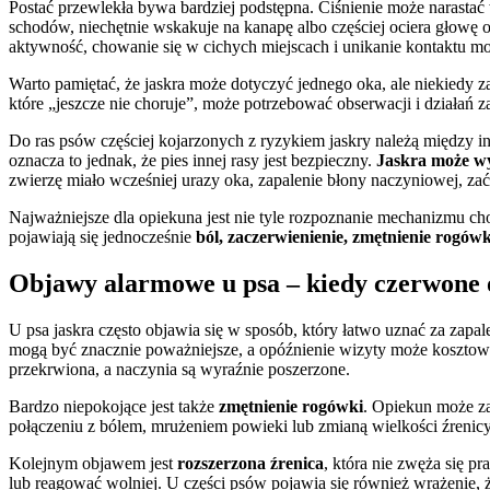
Postać przewlekła bywa bardziej podstępna. Ciśnienie może narastać 
schodów, niechętnie wskakuje na kanapę albo częściej ociera głowę
aktywność, chowanie się w cichych miejscach i unikanie kontaktu 
Warto pamiętać, że jaskra może dotyczyć jednego oka, ale niekiedy z
które „jeszcze nie choruje”, może potrzebować obserwacji i działań 
Do ras psów częściej kojarzonych z ryzykiem jaskry należą między in
oznacza to jednak, że pies innej rasy jest bezpieczny.
Jaskra może wy
zwierzę miało wcześniej urazy oka, zapalenie błony naczyniowej, za
Najważniejsze dla opiekuna jest nie tyle rozpoznanie mechanizmu 
pojawiają się jednocześnie
ból, zaczerwienienie, zmętnienie rogówk
Objawy alarmowe u psa – kiedy czerwone o
U psa jaskra często objawia się w sposób, który łatwo uznać za zapa
mogą być znacznie poważniejsze, a opóźnienie wizyty może koszto
przekrwiona, a naczynia są wyraźnie poszerzone.
Bardzo niepokojące jest także
zmętnienie rogówki
. Opiekun może za
połączeniu z bólem, mrużeniem powieki lub zmianą wielkości źrenic
Kolejnym objawem jest
rozszerzona źrenica
, która nie zwęża się 
lub reagować wolniej. U części psów pojawia się również wrażenie, ż