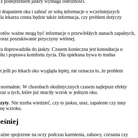
 z podejrzeniem jaskry wymaga ostrożności.
 drapaniem oka i zabrać ze sobą informacje o wcześniejszych
la lekarza cenna będzie także informacja, czy problem dotyczy
 kotów ważne mogą być informacje o przewlekłych stanach zapalnych,
oraz poszukiwanie przyczyny wtórnej.
ra doprowadziła do jaskry. Czasem konieczna jest konsultacja u
ólu i poprawa komfortu życia. Dla opiekuna bywa to trudna
eśli po lekach oko wygląda lepiej, nie oznacza to, że problem
się normalnie. W chorobach okulistycznych czasem najlepsze efekty
az u tych, które już straciły wzrok w jednym oku.
izyty
. Nie trzeba wiedzieć, czy to jaskra, uraz, zapalenie czy inny
onę wzroku.
eśniej
ażne spojrzenie na oczy podczas karmienia, zabawy, czesania czy