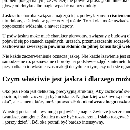
problem polega na tym, że zwierzę nie powie wprost: „boli mnie oko
głowę od dotyku albo nagle wpadać na przedmioty.
Jaskra
to choroba związana najczęściej z podwyższonym
ciśnieni
utrudniony, ciśnienie w gałce ocznej rośnie. To z kolei może uszkadz
pogorszenia widzenia, a nawet ślepoty.
U psów jaskra może mieć charakter pierwotny, związany z budową oka 
pojawić się po stanach zapalnych, urazach, przemieszczeniu soczew
zachowania zwierzęcia powinna skłonić do pilnej konsultacji we
Nie każde zaczerwienienie oznacza jaskrę. Nie każde łzawienie jes
samodzielne rozpoznawanie choroby na podstawie zdjęć z internetu 
przypadkach to właśnie czas reakcji decyduje o tym, czy uda się ogra
Czym właściwie jest jaskra i dlaczego mo
Oko psa i kota jest delikatną, precyzyjną strukturą. Aby zachować s
poziom, tkanki zaczynają być uciskane. Najbardziej wrażliwe są el
oka”, ale stanem, który może prowadzić do
nieodwracalnego uszko
W ostrej postaci objawy mogą pojawić się nagle. Zwierzę jeszcze ra
twardsze, zamglone. Źrenica może być rozszerzona i słabo reagować n
„gorszy dzień”. Ból oka potrafi być bardzo intensywny.