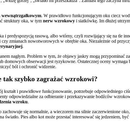
”, „widzę gorzej”, „światło mi przeszkadza”. Zamiast tego zaczyna mr
em wewnątrzgałkowym
. W prawidłowo funkcjonującym oku ciecz wodn
ać struktury oka, w tym
nerw wzrokowy
i siatkówkę. Im dłużej utrzym
i predyspozycją rasową, albo wtórny, czyli rozwijający się na tle inn
ki czy zmianach nowotworowych w obrębie oka. Niezależnie od przycz
terynaryjnej
.
t stanem nagłym. Problem w tym, że objawy jaskry mogą przypominać za
lub domowych obserwacji jest ryzykowne. Ostatecznej oceny wymaga b
niczyć ból i ochronić widzenie.
że tak szybko zagrażać wzrokowi?
wój kształt i prawidłowe funkcjonowanie, potrzebuje odpowiedniego ci
ementy odpowiedzialne za odbieranie i przekazywanie bodźców wzrokow
dzenia wzroku
.
no zachowuje się normalnie, a wieczorem ma silnie zaczerwienione oko
a światło. Pies albo kot może przestać interesować się jedzeniem, być 