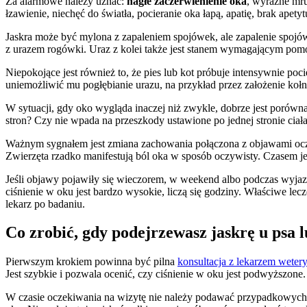
Za alarmowe należy uznać:
nagłe zaczerwienienie oka
, wyraźne mru
łzawienie, niechęć do światła, pocieranie oka łapą, apatię, brak ape
Jaskra może być mylona z zapaleniem spojówek, ale zapalenie spojów
z urazem rogówki. Uraz z kolei także jest stanem wymagającym pomoc
Niepokojące jest również to, że pies lub kot próbuje intensywnie po
uniemożliwić mu pogłębianie urazu, na przykład przez założenie kołn
W sytuacji, gdy oko wygląda inaczej niż zwykle, dobrze jest porówna
stron? Czy nie wpada na przeszkody ustawione po jednej stronie ci
Ważnym sygnałem jest zmiana zachowania połączona z objawami ocznym
Zwierzęta rzadko manifestują ból oka w sposób oczywisty. Czasem je
Jeśli objawy pojawiły się wieczorem, w weekend albo podczas wyjazdu
ciśnienie w oku jest bardzo wysokie, liczą się godziny. Właściwe le
lekarz po badaniu.
Co zrobić, gdy podejrzewasz jaskrę u psa 
Pierwszym krokiem powinna być pilna
konsultacja z lekarzem wetery
Jest szybkie i pozwala ocenić, czy ciśnienie w oku jest podwyższon
W czasie oczekiwania na wizytę nie należy podawać przypadkowych l