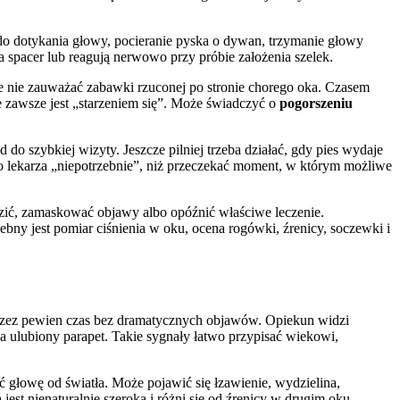
 do dotykania głowy, pocieranie pyska o dywan, trzymanie głowy
na spacer lub reagują nerwowo przy próbie założenia szelek.
że nie zauważać zabawki rzuconej po stronie chorego oka. Czasem
e zawsze jest „starzeniem się”. Może świadczyć o
pogorszeniu
do szybkiej wizyty. Jeszcze pilniej trzeba działać, gdy pies wydaje
 do lekarza „niepotrzebnie”, niż przeczekać moment, w którym możliwe
zić, zamaskować objawy albo opóźnić właściwe leczenie.
ebny jest pomiar ciśnienia w oku, ocena rogówki, źrenicy, soczewki i
ię przez pewien czas bez dramatycznych objawów. Opiekun widzi
na ulubiony parapet. Takie sygnały łatwo przypisać wiekowi,
 głowę od światła. Może pojawić się łzawienie, wydzielina,
st nienaturalnie szeroka i różni się od źrenicy w drugim oku.