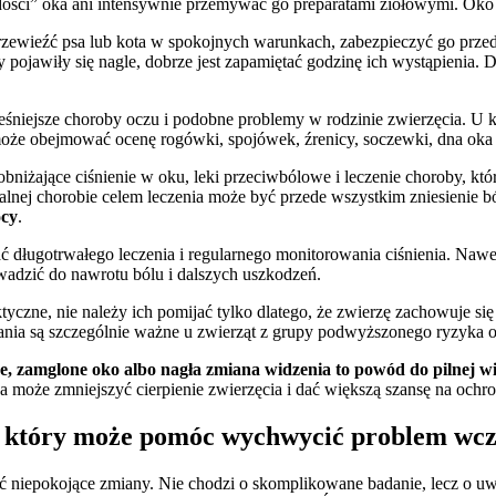
rdości” oka ani intensywnie przemywać go preparatami ziołowymi. Oko
 przewieźć psa lub kota w spokojnych warunkach, zabezpieczyć go przed
 pojawiły się nagle, dobrze jest zapamiętać godzinę ich wystąpienia. D
ześniejsze choroby oczu i podobne problemy w rodzinie zwierzęcia. U
oże obejmować ocenę rogówki, spojówek, źrenicy, soczewki, dna oka 
obniżające ciśnienie w oku, leki przeciwbólowe i leczenie choroby, któ
alnej chorobie celem leczenia może być przede wszystkim zniesienie b
ocy
.
ługotrwałego leczenia i regularnego monitorowania ciśnienia. Nawet j
wadzić do nawrotu bólu i dalszych uszkodzeń.
aktyczne, nie należy ich pomijać tylko dlatego, że zwierzę zachowuje 
ania są szczególnie ważne u zwierząt z grupy podwyższonego ryzyka or
e, zamglone oko albo nagła zmiana widzenia to powód do pilnej w
a może zmniejszyć cierpienie zwierzęcia i dać większą szansę na ochr
, który może pomóc wychwycić problem wcz
ć niepokojące zmiany. Nie chodzi o skomplikowane badanie, lecz o uw