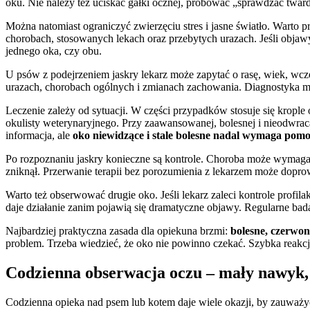
oku. Nie należy też uciskać gałki ocznej, próbować „sprawdzać twa
Można natomiast ograniczyć zwierzęciu stres i jasne światło. Warto
chorobach, stosowanych lekach oraz przebytych urazach. Jeśli objawy
jednego oka, czy obu.
U psów z podejrzeniem jaskry lekarz może zapytać o rasę, wiek, wc
urazach, chorobach ogólnych i zmianach zachowania. Diagnostyka m
Leczenie zależy od sytuacji. W części przypadków stosuje się krople 
okulisty weterynaryjnego. Przy zaawansowanej, bolesnej i nieodwrac
informacja, ale
oko niewidzące i stale bolesne nadal wymaga pom
Po rozpoznaniu jaskry konieczne są kontrole. Choroba może wymagać d
zniknął. Przerwanie terapii bez porozumienia z lekarzem może dopro
Warto też obserwować drugie oko. Jeśli lekarz zaleci kontrole profil
daje działanie zanim pojawią się dramatyczne objawy. Regularne bad
Najbardziej praktyczna zasada dla opiekuna brzmi:
bolesne, czerwon
problem. Trzeba wiedzieć, że oko nie powinno czekać. Szybka reakcj
Codzienna obserwacja oczu – mały nawyk
Codzienna opieka nad psem lub kotem daje wiele okazji, by zauważy