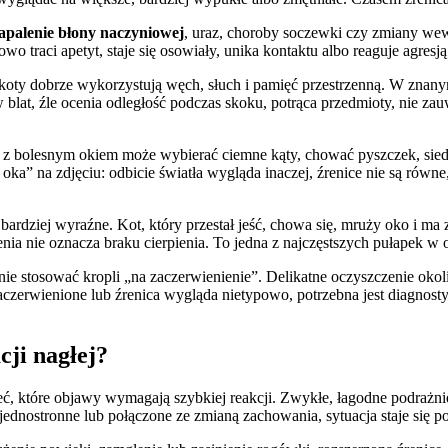
apalenie błony naczyniowej
, uraz, choroby soczewki czy zmiany wew
o traci apetyt, staje się osowiały, unika kontaktu albo reaguje agres
koty dobrze wykorzystują węch, słuch i pamięć przestrzenną. W znan
w blat, źle ocenia odległość podczas skoku, potrąca przedmioty, nie z
 z bolesnym okiem może wybierać ciemne kąty, chować pyszczek, siedz
ka” na zdjęciu: odbicie światła wygląda inaczej, źrenice nie są równ
ę bardziej wyraźne. Kot, który przestał jeść, chowa się, mruży oko i 
enia nie oznacza braku cierpienia. To jedna z najczęstszych pułapek w
e stosować kropli „na zaczerwienienie”. Delikatne oczyszczenie okoli
, zaczerwienione lub źrenica wygląda nietypowo, potrzebna jest diagno
cji nagłej?
eć, które objawy wymagają szybkiej reakcji. Zwykłe, łagodne podrażn
, jednostronne lub połączone ze zmianą zachowania, sytuacja staje się p