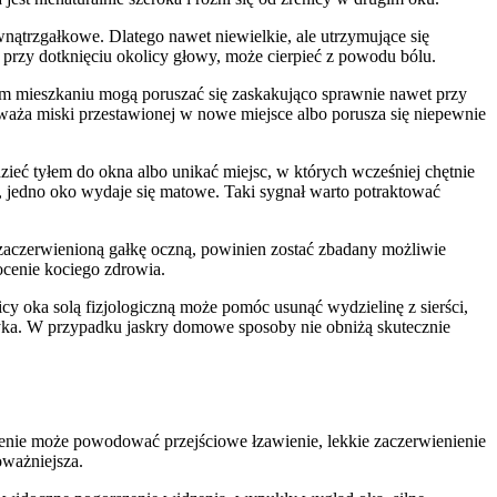
nątrzgałkowe. Dlatego nawet niewielkie, ale utrzymujące się
ją przy dotknięciu okolicy głowy, może cierpieć z powodu bólu.
ym mieszkaniu mogą poruszać się zaskakująco sprawnie nawet przy
auważa miski przestawionej w nowe miejsce albo porusza się niepewnie
ieć tyłem do okna albo unikać miejsc, w których wcześniej chętnie
e, jedno oko wydaje się matowe. Taki sygnał warto potraktować
ma zaczerwienioną gałkę oczną, powinien zostać zbadany możliwie
 ocenie kociego zdrowia.
cy oka solą fizjologiczną może pomóc usunąć wydzielinę z sierści,
styka. W przypadku jaskry domowe sposoby nie obniżą skutecznie
ienie może powodować przejściowe łzawienie, lekkie zaczerwienienie
oważniejsza.