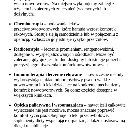
wielu nowotworów. Na miejscu wykonujemy zabiegi z
użyciem bezpiecznych znieczuleń (wziewnych lub
dożylnych).
Chemioterapia
– podawanie leków
przeciwnowotworowych, które hamują wzrost komórek
rakowych. Stosuje się ją samodzielnie lub w połączeniu z
operacją, zwłaszcza gdy istnieje ryzyko przerzutów.
Radioterapia
– leczenie promieniami rentgenowskimi,
dostępne w wyspecjalizowanych ośrodkach. Może być
zalecane, gdy guz jest trudno dostępny lub istnieje potrzeba
precyzyjnego niszczenia komórek nowotworowych.
Immunoterapia i leczenie celowane
– nowoczesne metody
wykorzystujące układ odpornościowy psa do walki z
nowotworem lub leki działające na konkretne mechanizmy
komórek nowotworowych. Są coraz częściej dostępne w
większych klinikach.
Opieka paliatywna i wspomagająca
– nawet jeśli całkowite
wyleczenie nie jest możliwe, można znacznie poprawić
komfort życia psa. Obejmuje to leki przeciwbólowe,
suplementy diety wspierające organizm, a także dostosowaną
dietę i rehabilitację.