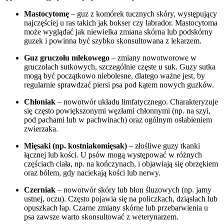
Mastocytomę
– guz z komórek tucznych skóry, występujący
najczęściej u ras takich jak bokser czy labrador. Mastocytoma
może wyglądać jak niewielka zmiana skórna lub podskórny
guzek i powinna być szybko skonsultowana z lekarzem.
Guz gruczołu mlekowego
– zmiany nowotworowe w
gruczołach sutkowych, szczególnie częste u suk. Guzy sutka
mogą być początkowo niebolesne, dlatego ważne jest, by
regularnie sprawdzać piersi psa pod kątem nowych guzków.
Chłoniak
– nowotwór układu limfatycznego. Charakteryzuje
się często powiększonymi węzłami chłonnymi (np. na szyi,
pod pachami lub w pachwinach) oraz ogólnym osłabieniem
zwierzaka.
Mięsaki (np. kostniakomięsak)
– złośliwe guzy tkanki
łącznej lub kości. U psów mogą występować w różnych
częściach ciała, np. na kończynach, i objawiają się obrzękiem
oraz bólem, gdy naciekają kości lub nerwy.
Czerniak
– nowotwór skóry lub błon śluzowych (np. jamy
ustnej, oczu). Często pojawia się na policzkach, dziąsłach lub
opuszkach łap. Czarne zmiany skórne lub przebarwienia u
psa zawsze warto skonsultować z weterynarzem.