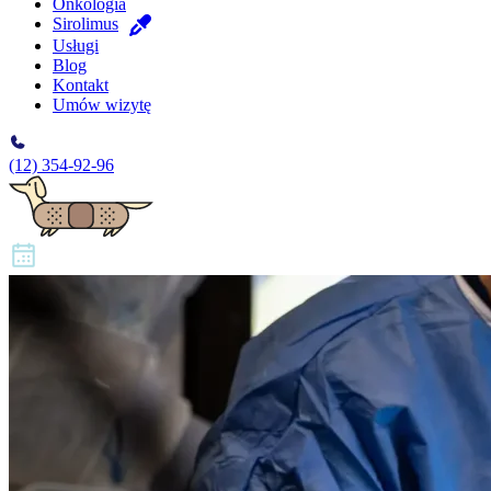
Onkologia
Sirolimus
Usługi
Blog
Kontakt
Umów wizytę
(12) 354-92-96