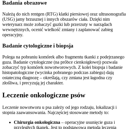
Badania obrazowe
Należą do nich rentgen (RTG) klatki piersiowej oraz ultrasonografia
(USG) jamy brzusznej i innych obszarów ciała. Dzięki nim
weterynarz może zobaczyć guzki lub przerzuty w narządach
wewnętrznych, ocenić wielkość zmiany i zaplanować zabieg
operacyjny.
Badanie cytologiczne i biopsja
Polega na pobraniu komórek albo fragmentu tkanki z podejrzanego
guza. Badanie cytologiczne (na próbce cienkoigłowej) pozwala
zobaczyć typ komórek nowotworowych. Z kolei biopsja i badanie
histopatologiczne (wycinka pobranego podczas zabiegu) dają
ostateczną diagnozę – określają, czy zmiana jest łagodna czy
złośliwa, i precyzują jej charakter.
Leczenie onkologiczne psów
Leczenie nowotworu u psa zależy od jego rodzaju, lokalizacji i
stopnia zaawansowania. Najczęściej stosowane metody to:
Chirurgia onkologiczna
– operacyjne usunięcie guza i
przyległych tkanek. Jest to podstawowa metoda leczenia