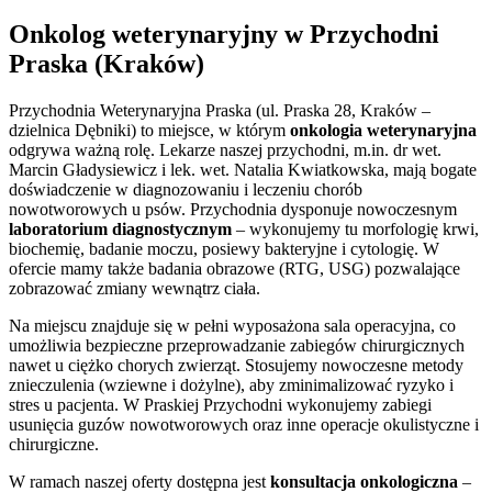
Onkolog weterynaryjny w Przychodni
Praska (Kraków)
Przychodnia Weterynaryjna Praska (ul. Praska 28, Kraków –
dzielnica Dębniki) to miejsce, w którym
onkologia weterynaryjna
odgrywa ważną rolę. Lekarze naszej przychodni, m.in. dr wet.
Marcin Gładysiewicz i lek. wet. Natalia Kwiatkowska, mają bogate
doświadczenie w diagnozowaniu i leczeniu chorób
nowotworowych u psów. Przychodnia dysponuje nowoczesnym
laboratorium diagnostycznym
– wykonujemy tu morfologię krwi,
biochemię, badanie moczu, posiewy bakteryjne i cytologię. W
ofercie mamy także badania obrazowe (RTG, USG) pozwalające
zobrazować zmiany wewnątrz ciała.
Na miejscu znajduje się w pełni wyposażona sala operacyjna, co
umożliwia bezpieczne przeprowadzanie zabiegów chirurgicznych
nawet u ciężko chorych zwierząt. Stosujemy nowoczesne metody
znieczulenia (wziewne i dożylne), aby zminimalizować ryzyko i
stres u pacjenta. W Praskiej Przychodni wykonujemy zabiegi
usunięcia guzów nowotworowych oraz inne operacje okulistyczne i
chirurgiczne.
W ramach naszej oferty dostępna jest
konsultacja onkologiczna
–