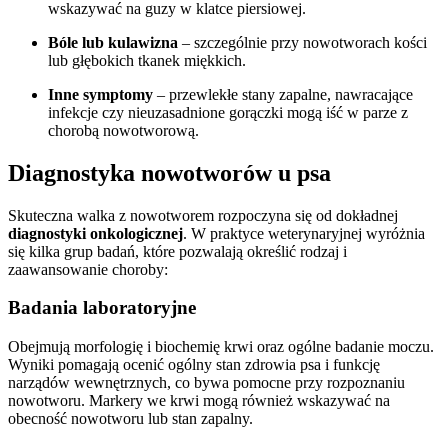
wskazywać na guzy w klatce piersiowej.
Bóle lub kulawizna
– szczególnie przy nowotworach kości
lub głębokich tkanek miękkich.
Inne symptomy
– przewlekłe stany zapalne, nawracające
infekcje czy nieuzasadnione gorączki mogą iść w parze z
chorobą nowotworową.
Diagnostyka nowotworów u psa
Skuteczna walka z nowotworem rozpoczyna się od dokładnej
diagnostyki onkologicznej
. W praktyce weterynaryjnej wyróżnia
się kilka grup badań, które pozwalają określić rodzaj i
zaawansowanie choroby:
Badania laboratoryjne
Obejmują morfologię i biochemię krwi oraz ogólne badanie moczu.
Wyniki pomagają ocenić ogólny stan zdrowia psa i funkcję
narządów wewnętrznych, co bywa pomocne przy rozpoznaniu
nowotworu. Markery we krwi mogą również wskazywać na
obecność nowotworu lub stan zapalny.