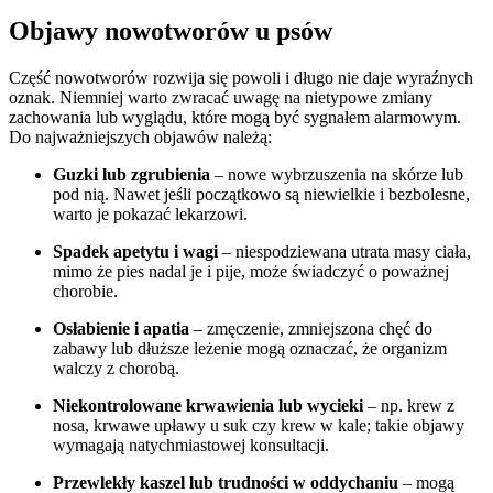
Objawy nowotworów u psów
Część nowotworów rozwija się powoli i długo nie daje wyraźnych
oznak. Niemniej warto zwracać uwagę na nietypowe zmiany
zachowania lub wyglądu, które mogą być sygnałem alarmowym.
Do najważniejszych objawów należą:
Guzki lub zgrubienia
– nowe wybrzuszenia na skórze lub
pod nią. Nawet jeśli początkowo są niewielkie i bezbolesne,
warto je pokazać lekarzowi.
Spadek apetytu i wagi
– niespodziewana utrata masy ciała,
mimo że pies nadal je i pije, może świadczyć o poważnej
chorobie.
Osłabienie i apatia
– zmęczenie, zmniejszona chęć do
zabawy lub dłuższe leżenie mogą oznaczać, że organizm
walczy z chorobą.
Niekontrolowane krwawienia lub wycieki
– np. krew z
nosa, krwawe upławy u suk czy krew w kale; takie objawy
wymagają natychmiastowej konsultacji.
Przewlekły kaszel lub trudności w oddychaniu
– mogą