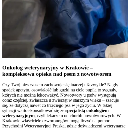
Onkolog weterynaryjny w Krakowie –
kompleksowa opieka nad psem z nowotworem
Czy Twój pies czasem zachowuje się inaczej niż zwykle? Nagły
spadek apetytu, osowiałość lub guzki na ciele pupila to sygnały,
których nie można lekceważyć. Nowotwory u psów występują
coraz częściej, zwłaszcza u zwierząt w starszym wieku – szacuje
się, że dotyczą nawet co trzeciego psa w jego życiu. W takiej
sytuacji warto skonsultować się ze
specjalistą onkologiem
weterynaryjnym
, czyli lekarzem od chorób nowotworowych. W
Krakowie właściciele czworonogów mogą liczyć na pomoc
Przychodni Weterynaryjnej Praska, gdzie doświadczeni weterynarze