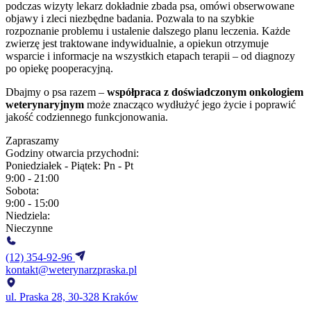
podczas wizyty lekarz dokładnie zbada psa, omówi obserwowane
objawy i zleci niezbędne badania. Pozwala to na szybkie
rozpoznanie problemu i ustalenie dalszego planu leczenia. Każde
zwierzę jest traktowane indywidualnie, a opiekun otrzymuje
wsparcie i informacje na wszystkich etapach terapii – od diagnozy
po opiekę pooperacyjną.
Dbajmy o psa razem –
współpraca z doświadczonym onkologiem
weterynaryjnym
może znacząco wydłużyć jego życie i poprawić
jakość codziennego funkcjonowania.
Zapraszamy
Godziny otwarcia przychodni:
Poniedziałek - Piątek:
Pn - Pt
9:00 - 21:00
Sobota:
9:00 - 15:00
Niedziela:
Nieczynne
(12) 354-92-96
kontakt@weterynarzpraska.pl
ul. Praska 28, 30-328 Kraków