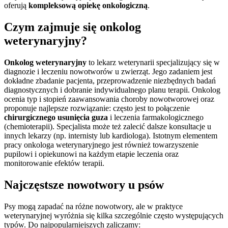
oferują
kompleksową opiekę onkologiczną
.
Czym zajmuje się onkolog
weterynaryjny?
Onkolog weterynaryjny
to lekarz weterynarii specjalizujący się w
diagnozie i leczeniu nowotworów u zwierząt. Jego zadaniem jest
dokładne zbadanie pacjenta, przeprowadzenie niezbędnych badań
diagnostycznych i dobranie indywidualnego planu terapii. Onkolog
ocenia typ i stopień zaawansowania choroby nowotworowej oraz
proponuje najlepsze rozwiązanie: często jest to połączenie
chirurgicznego usunięcia guza
i leczenia farmakologicznego
(chemioterapii). Specjalista może też zalecić dalsze konsultacje u
innych lekarzy (np. internisty lub kardiologa). Istotnym elementem
pracy onkologa weterynaryjnego jest również towarzyszenie
pupilowi i opiekunowi na każdym etapie leczenia oraz
monitorowanie efektów terapii.
Najczęstsze nowotwory u psów
Psy mogą zapadać na różne nowotwory, ale w praktyce
weterynaryjnej wyróżnia się kilka szczególnie często występujących
typów. Do najpopularniejszych zaliczamy: