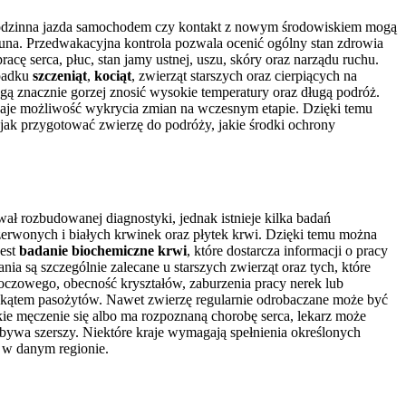
ogodzinna jazda samochodem czy kontakt z nowym środowiskiem mogą
ekuna. Przedwakacyjna kontrola pozwala ocenić ogólny stan zdrowia
cę serca, płuc, stan jamy ustnej, uszu, skóry oraz narządu ruchu.
ypadku
szczeniąt
,
kociąt
, zwierząt starszych oraz cierpiących na
ą znacznie gorzej znosić wysokie temperatury oraz długą podróż.
a daje możliwość wykrycia zmian na wczesnym etapie. Dzięki temu
 jak przygotować zwierzę do podróży, jakie środki ochrony
ał rozbudowanej diagnostyki, jednak istnieje kilka badań
zerwonych i białych krwinek oraz płytek krwi. Dzięki temu można
jest
badanie biochemiczne krwi
, które dostarcza informacji o pracy
nia są szczególnie zalecane u starszych zwierząt oraz tych, które
oczowego, obecność kryształów, zaburzenia pracy nerek lub
d kątem pasożytów. Nawet zwierzę regularnie odrobaczane może być
ie męczenie się albo ma rozpoznaną chorobę serca, lekarz może
ywa szerszy. Niektóre kraje wymagają spełnienia określonych
 w danym regionie.