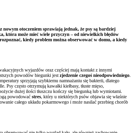
 z nowym otoczeniem sprawiają jednak, że psy są bardziej
, która może mieć wiele przyczyn – od niewielkich błędów
ak rozpoznać, kiedy problem można obserwować w domu, a kiedy
 wakacyjnych wyjazdów oraz częściej mają kontakt z innymi
stszych powodów biegunki jest
zjedzenie czegoś nieodpowiedniego
.
mperatury sprzyjają szybkiemu namnażaniu się bakterii, dlatego
e. Psy często otrzymują kawałki kiełbasy, tłuste mięso,
życie dużej ilości tłuszczu kończy się biegunką lub wymiotami.
b mogą powodować
stres
, który u niektórych psów objawia się właśnie
onowanie całego układu pokarmowego i może nasilać przebieg chorób
to obserwować nie tylko wygląd kału, ale również zachowanie