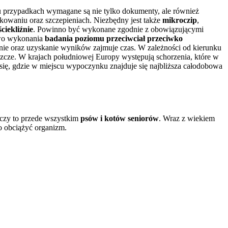
u przypadkach wymagane są nie tylko dokumenty, ale również
nakowaniu oraz szczepieniach. Niezbędny jest także
mikroczip
,
ciekliźnie
. Powinno być wykonane zgodnie z obowiązującymi
owo wykonania
badania poziomu przeciwciał przeciwko
nie oraz uzyskanie wyników zajmuje czas. W zależności od kierunku
szcze. W krajach południowej Europy występują schorzenia, które w
się, gdzie w miejscu wypoczynku znajduje się najbliższa całodobowa
yczy to przede wszystkim
psów i kotów seniorów
. Wraz z wiekiem
 obciążyć organizm.