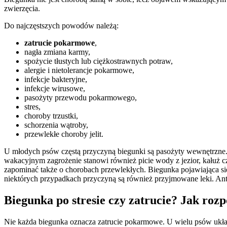
zwierzęcia.
Do najczęstszych powodów należą:
zatrucie pokarmowe
,
nagła zmiana karmy,
spożycie tłustych lub ciężkostrawnych potraw,
alergie i nietolerancje pokarmowe,
infekcje bakteryjne,
infekcje wirusowe,
pasożyty przewodu pokarmowego,
stres,
choroby trzustki,
schorzenia wątroby,
przewlekłe choroby jelit.
U młodych psów częstą przyczyną biegunki są pasożyty wewnętrzne.
wakacyjnym zagrożenie stanowi również picie wody z jezior, kałuż 
zapominać także o chorobach przewlekłych. Biegunka pojawiająca się
niektórych przypadkach przyczyną są również przyjmowane leki. Antyb
Biegunka po stresie czy zatrucie? Jak roz
Nie każda biegunka oznacza zatrucie pokarmowe. U wielu psów układ 