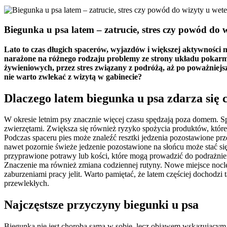
Biegunka u psa latem – zatrucie, stres czy powód do 
Lato to czas długich spacerów, wyjazdów i większej aktywności 
narażone na różnego rodzaju problemy ze strony układu pokarmo
żywieniowych, przez stres związany z podróżą, aż po poważnie
nie warto zwlekać z wizytą w gabinecie?
Dlaczego latem biegunka u psa zdarza się c
W okresie letnim psy znacznie więcej czasu spędzają poza domem. S
zwierzętami. Zwiększa się również ryzyko spożycia produktów, kt
Podczas spaceru pies może znaleźć resztki jedzenia pozostawione prz
nawet pozornie świeże jedzenie pozostawione na słońcu może stać się 
przyprawione potrawy lub kości, które mogą prowadzić do podrażnie
Znaczenie ma również zmiana codziennej rutyny. Nowe miejsce no
zaburzeniami pracy jelit. Warto pamiętać, że latem częściej docho
przewlekłych.
Najczęstsze przyczyny biegunki u psa
Biegunka nie jest chorobą samą w sobie, lecz objawem wskazującym