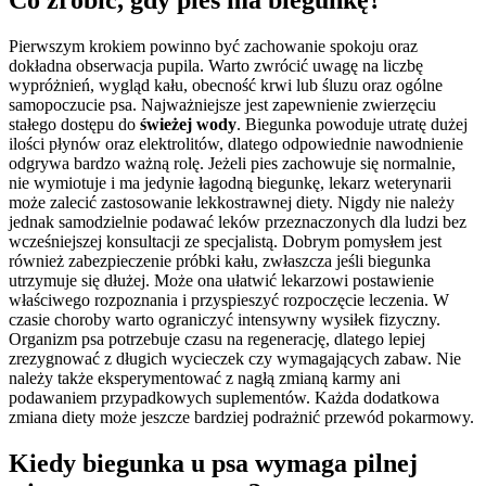
Pierwszym krokiem powinno być zachowanie spokoju oraz
dokładna obserwacja pupila. Warto zwrócić uwagę na liczbę
wypróżnień, wygląd kału, obecność krwi lub śluzu oraz ogólne
samopoczucie psa. Najważniejsze jest zapewnienie zwierzęciu
stałego dostępu do
świeżej wody
. Biegunka powoduje utratę dużej
ilości płynów oraz elektrolitów, dlatego odpowiednie nawodnienie
odgrywa bardzo ważną rolę. Jeżeli pies zachowuje się normalnie,
nie wymiotuje i ma jedynie łagodną biegunkę, lekarz weterynarii
może zalecić zastosowanie lekkostrawnej diety. Nigdy nie należy
jednak samodzielnie podawać leków przeznaczonych dla ludzi bez
wcześniejszej konsultacji ze specjalistą. Dobrym pomysłem jest
również zabezpieczenie próbki kału, zwłaszcza jeśli biegunka
utrzymuje się dłużej. Może ona ułatwić lekarzowi postawienie
właściwego rozpoznania i przyspieszyć rozpoczęcie leczenia. W
czasie choroby warto ograniczyć intensywny wysiłek fizyczny.
Organizm psa potrzebuje czasu na regenerację, dlatego lepiej
zrezygnować z długich wycieczek czy wymagających zabaw. Nie
należy także eksperymentować z nagłą zmianą karmy ani
podawaniem przypadkowych suplementów. Każda dodatkowa
zmiana diety może jeszcze bardziej podrażnić przewód pokarmowy.
Kiedy biegunka u psa wymaga pilnej