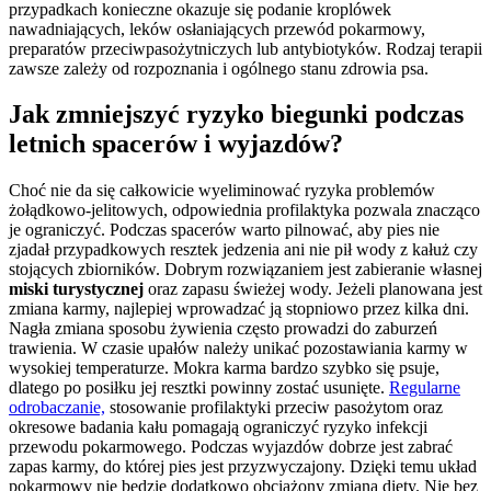
przypadkach konieczne okazuje się podanie kroplówek
nawadniających, leków osłaniających przewód pokarmowy,
preparatów przeciwpasożytniczych lub antybiotyków. Rodzaj terapii
zawsze zależy od rozpoznania i ogólnego stanu zdrowia psa.
Jak zmniejszyć ryzyko biegunki podczas
letnich spacerów i wyjazdów?
Choć nie da się całkowicie wyeliminować ryzyka problemów
żołądkowo-jelitowych, odpowiednia profilaktyka pozwala znacząco
je ograniczyć. Podczas spacerów warto pilnować, aby pies nie
zjadał przypadkowych resztek jedzenia ani nie pił wody z kałuż czy
stojących zbiorników. Dobrym rozwiązaniem jest zabieranie własnej
miski turystycznej
oraz zapasu świeżej wody. Jeżeli planowana jest
zmiana karmy, najlepiej wprowadzać ją stopniowo przez kilka dni.
Nagła zmiana sposobu żywienia często prowadzi do zaburzeń
trawienia. W czasie upałów należy unikać pozostawiania karmy w
wysokiej temperaturze. Mokra karma bardzo szybko się psuje,
dlatego po posiłku jej resztki powinny zostać usunięte.
Regularne
odrobaczanie,
stosowanie profilaktyki przeciw pasożytom oraz
okresowe badania kału pomagają ograniczyć ryzyko infekcji
przewodu pokarmowego. Podczas wyjazdów dobrze jest zabrać
zapas karmy, do której pies jest przyzwyczajony. Dzięki temu układ
pokarmowy nie będzie dodatkowo obciążony zmianą diety. Nie bez