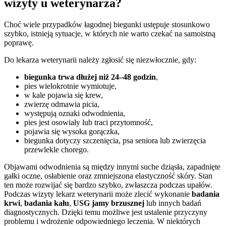
wizyty u weterynarza?
Choć wiele przypadków łagodnej biegunki ustępuje stosunkowo
szybko, istnieją sytuacje, w których nie warto czekać na samoistną
poprawę.
Do lekarza weterynarii należy zgłosić się niezwłocznie, gdy:
biegunka trwa dłużej niż 24–48 godzin
,
pies wielokrotnie wymiotuje,
w kale pojawia się krew,
zwierzę odmawia picia,
występują oznaki odwodnienia,
pies jest osowiały lub traci przytomność,
pojawia się wysoka gorączka,
biegunka dotyczy szczenięcia, psa seniora lub zwierzęcia
przewlekle chorego.
Objawami odwodnienia są między innymi suche dziąsła, zapadnięte
gałki oczne, osłabienie oraz zmniejszona elastyczność skóry. Stan
ten może rozwijać się bardzo szybko, zwłaszcza podczas upałów.
Podczas wizyty lekarz weterynarii może zlecić wykonanie
badania
krwi
,
badania kału
,
USG jamy brzusznej
lub innych badań
diagnostycznych. Dzięki temu możliwe jest ustalenie przyczyny
problemu i wdrożenie odpowiedniego leczenia. W niektórych