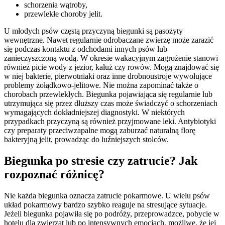
schorzenia wątroby,
przewlekłe choroby jelit.
U młodych psów częstą przyczyną biegunki są pasożyty
wewnętrzne. Nawet regularnie odrobaczane zwierzę może zarazić
się podczas kontaktu z odchodami innych psów lub
zanieczyszczoną wodą. W okresie wakacyjnym zagrożenie stanowi
również picie wody z jezior, kałuż czy rowów. Mogą znajdować się
w niej bakterie, pierwotniaki oraz inne drobnoustroje wywołujące
problemy żołądkowo-jelitowe. Nie można zapominać także o
chorobach przewlekłych. Biegunka pojawiająca się regularnie lub
utrzymująca się przez dłuższy czas może świadczyć o schorzeniach
wymagających dokładniejszej diagnostyki. W niektórych
przypadkach przyczyną są również przyjmowane leki. Antybiotyki
czy preparaty przeciwzapalne mogą zaburzać naturalną florę
bakteryjną jelit, prowadząc do luźniejszych stolców.
Biegunka po stresie czy zatrucie? Jak
rozpoznać różnicę?
Nie każda biegunka oznacza zatrucie pokarmowe. U wielu psów
układ pokarmowy bardzo szybko reaguje na stresujące sytuacje.
Jeżeli biegunka pojawiła się po podróży, przeprowadzce, pobycie w
hotelu dla zwierząt lub po intensywnych emocjach, możliwe, że jej