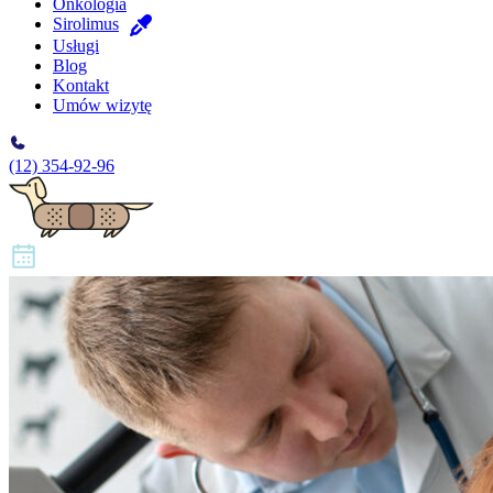
Onkologia
Sirolimus
Usługi
Blog
Kontakt
Umów wizytę
(12) 354-92-96