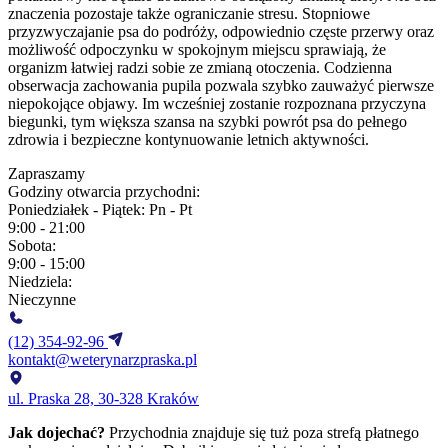
znaczenia pozostaje także ograniczanie stresu. Stopniowe
przyzwyczajanie psa do podróży, odpowiednio częste przerwy oraz
możliwość odpoczynku w spokojnym miejscu sprawiają, że
organizm łatwiej radzi sobie ze zmianą otoczenia. Codzienna
obserwacja zachowania pupila pozwala szybko zauważyć pierwsze
niepokojące objawy. Im wcześniej zostanie rozpoznana przyczyna
biegunki, tym większa szansa na szybki powrót psa do pełnego
zdrowia i bezpieczne kontynuowanie letnich aktywności.
Zapraszamy
Godziny otwarcia przychodni:
Poniedziałek - Piątek:
Pn - Pt
9:00 - 21:00
Sobota:
9:00 - 15:00
Niedziela:
Nieczynne
(12) 354-92-96
kontakt@weterynarzpraska.pl
ul. Praska 28, 30-328 Kraków
Jak dojechać?
Przychodnia znajduje się tuż poza strefą płatnego