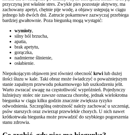
przyczyną jest właśnie stres. Zwykle pies pozostaje aktywny, ma
zachowany apetyt, chętnie pije wodę, a objawy ustępują w ciągu
jednego lub dwóch dni. Zatrucie pokarmowe zazwyczaj przebiega
bardziej gwałtownie. Poza biegunką mogą wystąpić:
wymioty
,
silny ból brzucha,
apatia,
brak apetytu,
gorączka,
nadmierne ślinienie,
osłabienie.
Niepokojącym objawem jest również obecność
krwi
lub dużej
ilości śluzu w kale. Taki obraz może świadczyć o poważniejszym
stanie zapalnym przewodu pokarmowego lub uszkodzeniu jelit.
Warto zwracać uwagę na częstotliwość wypróżnień. Pojedynczy
luźniejszy stolec nie zawsze oznacza chorobę, jednak wielokrotna
biegunka w ciągu kilku godzin znacznie zwiększa ryzyko
odwodnienia. Szczególną ostrożność należy zachować u szczeniąt,
psów starszych oraz zwierząt przewlekle chorych. U nich nawet
krótkotrwała biegunka może prowadzić do szybkiego pogorszenia
stanu zdrowia.
Co zrobić, gdy pies ma biegunkę?