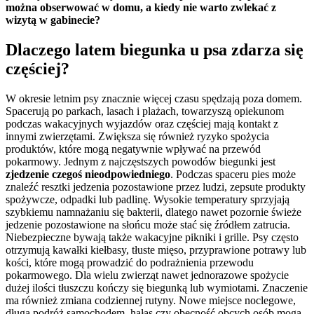
można obserwować w domu, a kiedy nie warto zwlekać z
wizytą w gabinecie?
Dlaczego latem biegunka u psa zdarza się
częściej?
W okresie letnim psy znacznie więcej czasu spędzają poza domem.
Spacerują po parkach, lasach i plażach, towarzyszą opiekunom
podczas wakacyjnych wyjazdów oraz częściej mają kontakt z
innymi zwierzętami. Zwiększa się również ryzyko spożycia
produktów, które mogą negatywnie wpływać na przewód
pokarmowy. Jednym z najczęstszych powodów biegunki jest
zjedzenie czegoś nieodpowiedniego
. Podczas spaceru pies może
znaleźć resztki jedzenia pozostawione przez ludzi, zepsute produkty
spożywcze, odpadki lub padlinę. Wysokie temperatury sprzyjają
szybkiemu namnażaniu się bakterii, dlatego nawet pozornie świeże
jedzenie pozostawione na słońcu może stać się źródłem zatrucia.
Niebezpieczne bywają także wakacyjne pikniki i grille. Psy często
otrzymują kawałki kiełbasy, tłuste mięso, przyprawione potrawy lub
kości, które mogą prowadzić do podrażnienia przewodu
pokarmowego. Dla wielu zwierząt nawet jednorazowe spożycie
dużej ilości tłuszczu kończy się biegunką lub wymiotami. Znaczenie
ma również zmiana codziennej rutyny. Nowe miejsce noclegowe,
długa podróż samochodem, hałas czy obecność obcych osób mogą